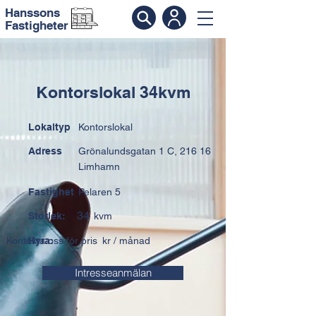
Hanssons
Fastigheter
Kontorslokal 34kvm
Lokaltyp
Kontorslokal
Adress
Grönalundsgatan 1 C, 216 16
Limhamn
Fastighet
Pelaren 5
34
Storlek:
kvm
Kontakta oss för pris
Hyra:
kr / månad
Intresseanmälan