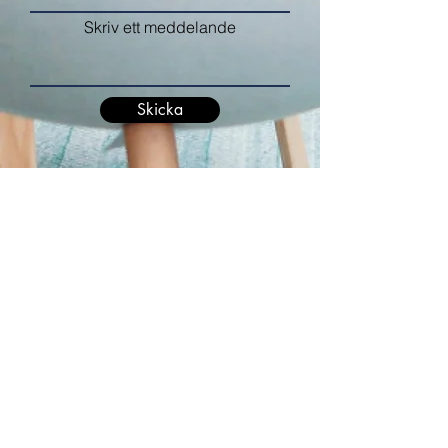
Skriv ett meddelande
Skicka
Föregående
Nästa
Kontakt
Hanssons Fastigheter Limhamn AB
Limhamnsgårdens Allé 8
216 16 Limhamn
Tel.
040-164701