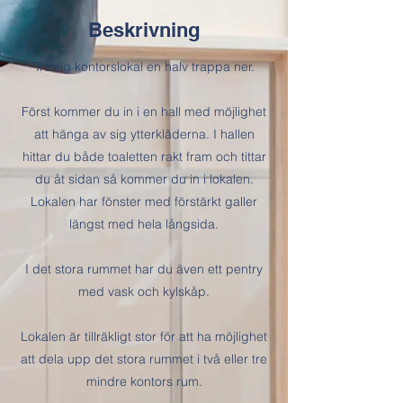
Beskrivning
Trevlig kontorslokal en halv trappa ner.
Först kommer du in i en hall med möjlighet
att hänga av sig ytterkläderna. I hallen
hittar du både toaletten rakt fram och tittar
du åt sidan så kommer du in i lokalen.
Lokalen har fönster med förstärkt galler
längst med hela långsida.
I det stora rummet har du även ett pentry
med vask och kylskåp.
Lokalen är tillräkligt stor för att ha möjlighet
att dela upp det stora rummet i två eller tre
mindre kontors rum.