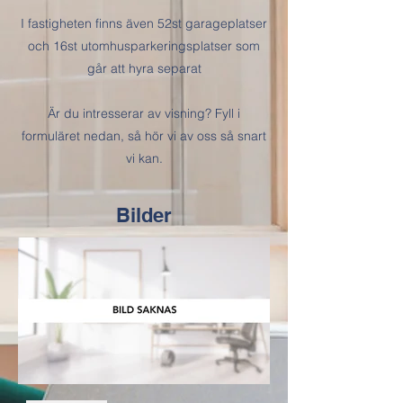
I fastigheten finns även 52st garageplatser
och 16st utomhusparkeringsplatser som
går att hyra separat
Är du intresserar av visning? Fyll i
formuläret nedan, så hör vi av oss så snart
vi kan.
Bilder