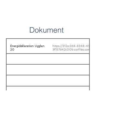
Dokument
Energideklaration Ugglan
https://312cc364-8348-49dc-b326-
20
3f157642c00b.usrfiles.com/ugd/312cc3_a7d42ef719d04f