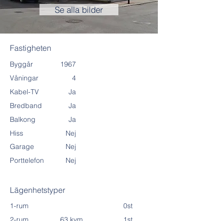
Se alla bilder
Fastigheten
Byggår
1967
Våningar
4
Kabel-TV
Ja
Bredband
Ja
Balkong
Ja
Hiss
Nej
Garage
Nej
Porttelefon
Nej
Lägenhetstyper
1-rum
0st
2-rum
63 kvm
1st