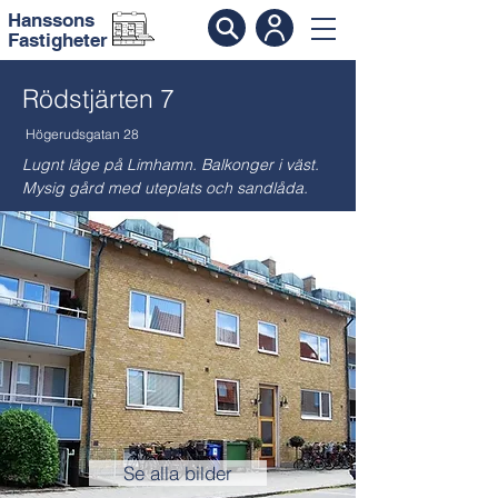
Hanssons
Fastigheter
Rödstjärten 7
Högerudsgatan 28
Lugnt läge på Limhamn. Balkonger i väst.
Mysig gård med uteplats och sandlåda.
Se alla bilder