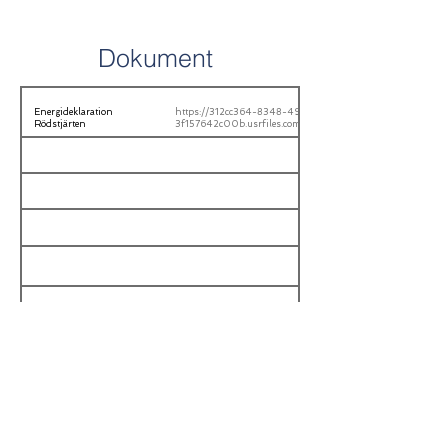
Dokument
Energideklaration
https://312cc364-8348-49dc-b326-
Rödstjärten
3f157642c00b.usrfiles.com/ugd/312cc3_30beffd1fd5f40f1