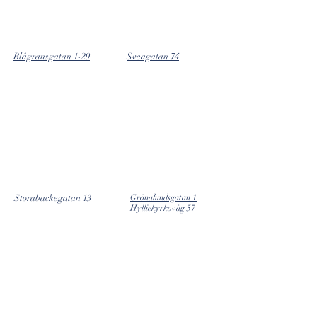
Blågransgatan 1-29
Sveagatan 74
Storabackegatan 13
Grönalundsgatan 1
Hylliekyrkoväg 57