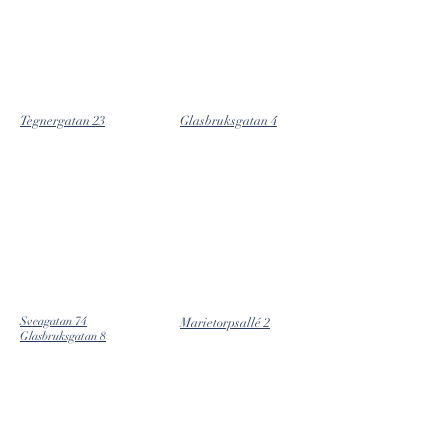
Tegnergatan 23
Glasbruksgatan 4
Sveagatan 74
Marietorpsallé 2
Glasbruksgatan 8