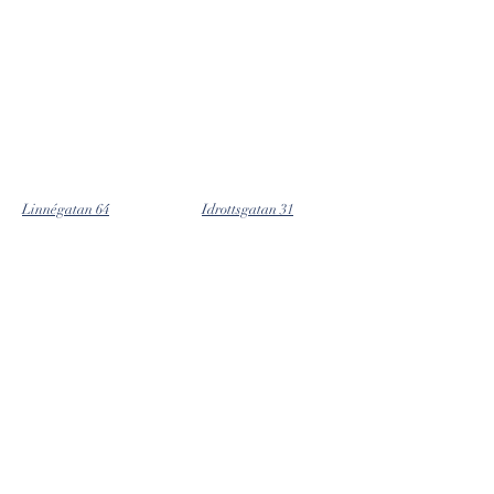
Linnégatan 64
Idrottsgatan 31
Östra Ansgarigatan 96-98
Högerudsgatan 28