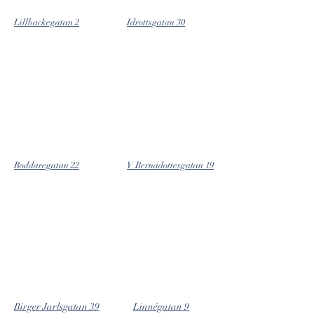
Lillbackegatan 2
Idrottsgatan 30
Roddaregatan 22
V Bernadottesgatan 19
Birger Jarlsgatan 39
Linnégatan 9