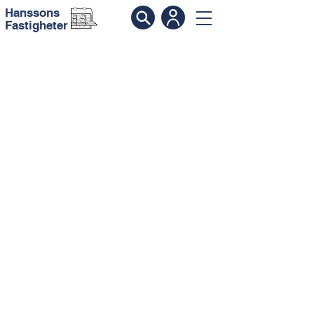
Hanssons
Fastigheter
Kontakt
Hanssons Fastigheter Limhamn AB
Limhamnsgårdens Allé 8
216 16 Limhamn
Tel.
040-164701
info@hanssonsfastigheter.nu
Öppettider