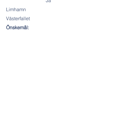
Ja
Limhamn
Västerfallet
Önskemål:
Riksbyggen
Referns:
Gärna på 1-2 plan. Önskar flytta in
snarast då jag precis har sepererat
och bor kvar tillsammans med mitt ex
fortfarande. Letar efter boende till mig
och sonen
Nuvarande hyresvärd:
Medsökande:
Pers.nr:
Telefon: