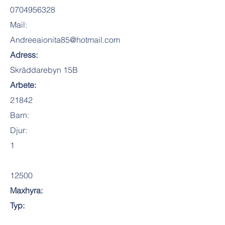
0704956328
Mail:
Andreeaionita85@hotmail.com
Adress:
Skräddarebyn 15B
Arbete:
21842
Barn:
Djur:
1
12500
Maxhyra:
Typ: