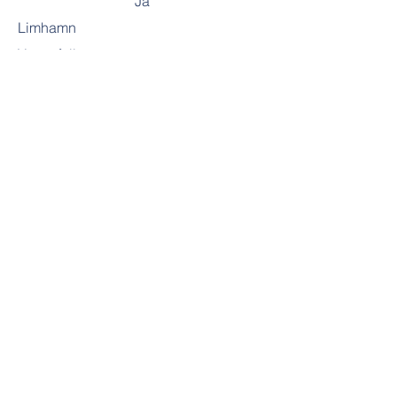
Ja
Limhamn
Västerfallet
Önskemål:
Mkb
Referns:
Nuvarande hyresvärd:
Medsökande:
Pers.nr:
Telefon:
Mail: